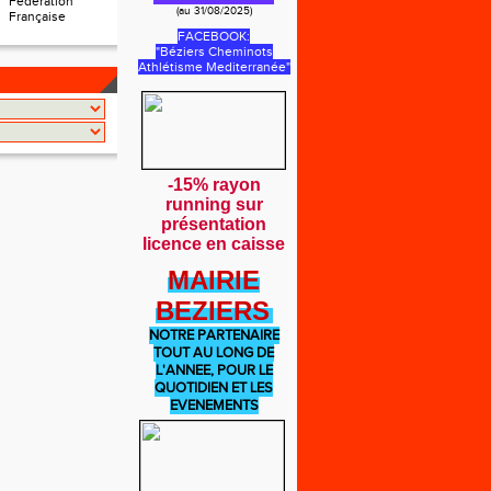
Fédération
(au 31/08/2025)
Française
FACEBOOK:
"Béziers Cheminots
Athlétisme Mediterranée"
-15% rayon
running sur
présentation
licence en caisse
MAIRIE
BEZIERS
NOTRE PARTENAIRE
TOUT AU LONG DE
L'ANNEE, POUR LE
QUOTIDIEN ET LES
EVENEMENTS