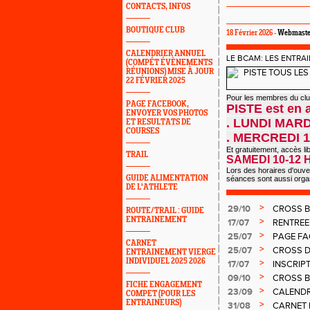
CONTACTS, INFOS
BOUTIQUE CLUB
18 Février 2026 -
Webmaste
CALENDRIER ANNUEL
LE BCAM: LES ENTRA
(COMPÉT ÉVÈNEMENTS
RÉUNIONS) MISE À JOUR
22 FÉVRIER 2025
Pour les membres du clu
PAGE FACEBOOK,
PISTE est en a
ENVOYER VOS PHOTOS
. LUNDI MARD
ET RESULTATS DE
COURSES
. MERCREDI 1
Et gratuitement, accès li
TRAIL
SAMEDI 10-12
Lors des horaires d'ouve
GUIDE ALIMENTATION
séances sont aussi organi
DE L'ATHLETE
>
29/10
CROSS B
ROUTE/TRAIL : GUIDE
ENTRAINEMENT
>
17/07
RENTREE
>
25/07
PAGE FA
CARNET
>
25/07
CROSS D
ENTRAINEMENT VIERGE
INDIVIDUEL 2025 2026
>
17/07
INSCRIPT
MERCRED
>
09/10
CROSS B
FICHE ENGAGEMENT
>
23/09
CALENDRI
COMPET (POUR LES
club, etc)
ENTRAINEURS)
>
31/08
CARNET 