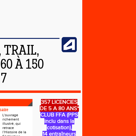
 TRAIL,
0 À 150
27
357 LICENCIES
DE 5 A 80 ANS*
naire
CLUB FFA (PPS
L'ouvrage
richement
inclu dans la
illustré, qui
cotisation),
retrace
l’Histoire de la
14 entraîneurs