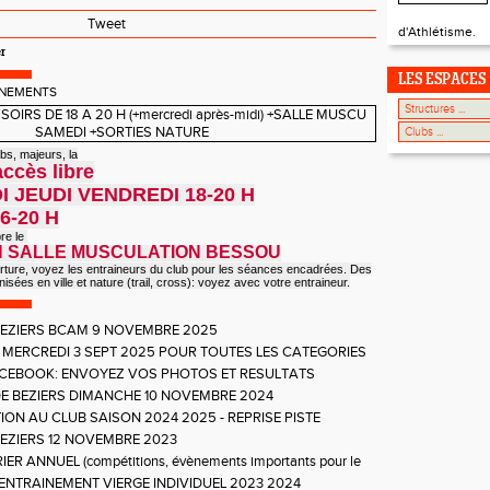
Tweet
d'Athlétisme.
r
LES ESPACES
INEMENTS
bs, majeurs, la
ccès libre
I JEUDI VENDREDI 18-20 H
6-20 H
bre le
 H SALLE MUSCULATION BESSOU
rture, voyez les entraineurs du club pour les séances encadrées.
Des
sées en ville et nature (trail, cross): voyez avec votre entraineur.
EZIERS BCAM 9 NOVEMBRE 2025
 MERCREDI 3 SEPT 2025 POUR TOUTES LES CATEGORIES
CEBOOK: ENVOYEZ VOS PHOTOS ET RESULTATS
E BEZIERS DIMANCHE 10 NOVEMBRE 2024
ION AU CLUB SAISON 2024 2025 - REPRISE PISTE
I 4 SEPTEMBRE 2024
EZIERS 12 NOVEMBRE 2023
ER ANNUEL (compétitions, évènements importants pour le
ENTRAINEMENT VIERGE INDIVIDUEL 2023 2024