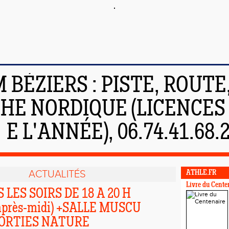
 BÉZIERS : PISTE, ROUTE,
E NORDIQUE (LICENCES 6
E L'ANNÉE), 06.74.41.68.
ACTUALITÉS
ATHLE.FR
Livre du Cente
 LES SOIRS DE 18 A 20 H
 après-midi) +SALLE MUSCU
SORTIES NATURE