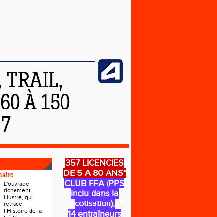
 TRAIL,
0 À 150
27
357 LICENCIES
DE 5 A 80 ANS*
naire
CLUB FFA (PPS
L'ouvrage
richement
inclu dans la
illustré, qui
cotisation),
retrace
l’Histoire de la
14 entraîneurs