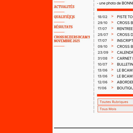
- une photo de BONNE 
ACTUALITÉS
>
18/02
PISTE TO
QUALIFIÉ(E)S
MUSCU S
>
29/10
CROSS B
RÉSULTATS
>
17/07
RENTREE
>
25/07
CROSS D
CROSS BEZIERS BCAM 9
>
17/07
INSCRIPT
NOVEMBRE 2025
MERCRED
>
09/10
CROSS B
>
23/09
CALENDRI
club, etc)
>
31/08
CARNET 
>
10/07
BULLETIN
>
13/06
LE BCAM:
PISTE AU
>
13/06
LE BCAM
>
12/06
ABORDER 
>
11/06
BOUTIQU