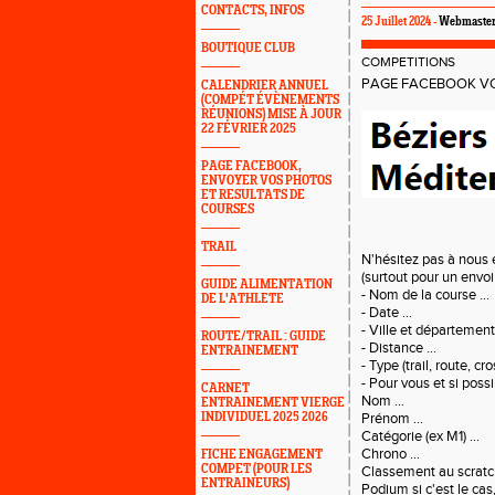
CONTACTS, INFOS
25 Juillet 2024 -
Webmaste
BOUTIQUE CLUB
COMPETITIONS
PAGE FACEBOOK VO
CALENDRIER ANNUEL
(COMPÉT ÉVÈNEMENTS
RÉUNIONS) MISE À JOUR
22 FÉVRIER 2025
PAGE FACEBOOK,
ENVOYER VOS PHOTOS
ET RESULTATS DE
COURSES
TRAIL
N'hésitez pas à nous 
(surtout pour un envoi 
GUIDE ALIMENTATION
- Nom de la course ...
DE L'ATHLETE
- Date ...
- Ville et département 
ROUTE/TRAIL : GUIDE
-
Distance ...
ENTRAINEMENT
- Type (trail, route, cross
- Pour vous et si poss
CARNET
Nom ...
ENTRAINEMENT VIERGE
INDIVIDUEL 2025 2026
Prénom ...
Catégorie (ex M1) ...
Chrono ...
FICHE ENGAGEMENT
COMPET (POUR LES
Classement au scratch 
ENTRAINEURS)
Podium si c'est le cas, 