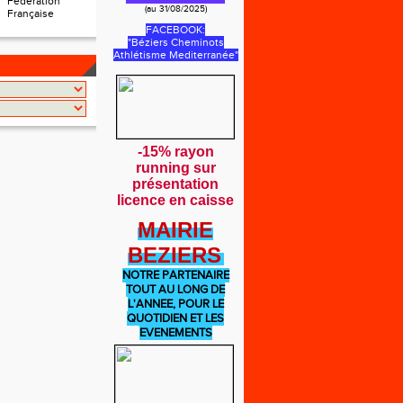
Fédération
(au 31/08/2025)
Française
FACEBOOK:
"Béziers Cheminots
Athlétisme Mediterranée"
-15% rayon
running sur
présentation
licence en caisse
MAIRIE
BEZIERS
NOTRE PARTENAIRE
TOUT AU LONG DE
L'ANNEE, POUR LE
QUOTIDIEN ET LES
EVENEMENTS