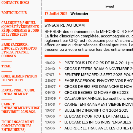
CONTACTS, INFOS
Tweet
BOUTIQUE CLUB
17 Juillet 2024 -
Webmaster
CALENDRIER ANNUEL
S'INSCRIRE AU BCAM
(COMPÉT ÉVÈNEMENTS
RÉUNIONS) MISE À JOUR
REPRISE des entrainements le MERCREDI 4 SE
22 FÉVRIER 2025
La fiche d'inscription complétée, accompagnée du ce
règlement par CHQ, est nécessaire pour s'inscrire
PAGE FACEBOOK,
effectuer une ou deux séances d'essai gratuites. Le
ENVOYER VOS PHOTOS
trésorier ou à votre entraineur lors des entrainemen
ET RESULTATS DE
COURSES
>
18/02
PISTE TOUS LES SOIRS DE 18 A 20 H (+me
TRAIL
MUSCU SAMEDI +SORTIES NATURE
>
29/10
CROSS BEZIERS BCAM 9 NOVEMBRE 2
>
17/07
RENTREE MERCREDI 3 SEPT 2025 POU
GUIDE ALIMENTATION
>
DE L'ATHLETE
25/07
PAGE FACEBOOK: ENVOYEZ VOS PHOT
>
25/07
CROSS DE BEZIERS DIMANCHE 10 NO
ROUTE/TRAIL : GUIDE
>
09/10
CROSS BEZIERS 12 NOVEMBRE 2023
ENTRAINEMENT
>
23/09
CALENDRIER ANNUEL (compétitions, évèn
club, etc)
>
31/08
CARNET ENTRAINEMENT VIERGE INDIVI
CARNET
ENTRAINEMENT VIERGE
>
10/07
BULLETIN D’INSCRIPTION 2024 2025
INDIVIDUEL 2025 2026
>
13/06
LE BCAM: POUR TOUTE LA FAMILLE ET 
PISTE AU TRAIL
>
13/06
LE BCAM: LES INFOS INDISPENSABLES
FICHE ENGAGEMENT
COMPET (POUR LES
>
12/06
ABORDER LE TRAIL AVEC LES OUTILS D
ENTRAINEURS)