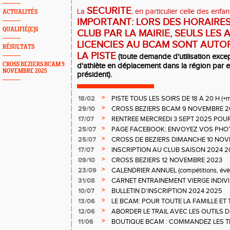
SECURITE
La
, en particulier celle des enfant
ACTUALITÉS
IMPORTANT: LORS DES HORAIRE
QUALIFIÉ(E)S
CLUB PAR LA MAIRIE, SEULS LES 
LICENCIES AU BCAM SONT AUTOR
RÉSULTATS
LA PISTE
(toute demande d'utilisation exce
CROSS BEZIERS BCAM 9
d'athlète en déplacement dans la région par e
NOVEMBRE 2025
président).
>
18/02
PISTE TOUS LES SOIRS DE 18 A 20 H (+me
MUSCU SAMEDI +SORTIES NATURE
>
29/10
CROSS BEZIERS BCAM 9 NOVEMBRE 2
>
17/07
RENTREE MERCREDI 3 SEPT 2025 POU
>
25/07
PAGE FACEBOOK: ENVOYEZ VOS PHOT
>
25/07
CROSS DE BEZIERS DIMANCHE 10 NO
>
17/07
INSCRIPTION AU CLUB SAISON 2024 20
MERCREDI 4 SEPTEMBRE 2024
>
09/10
CROSS BEZIERS 12 NOVEMBRE 2023
>
23/09
CALENDRIER ANNUEL (compétitions, évèn
club, etc)
>
31/08
CARNET ENTRAINEMENT VIERGE INDIVI
>
10/07
BULLETIN D’INSCRIPTION 2024 2025
>
13/06
LE BCAM: POUR TOUTE LA FAMILLE ET 
PISTE AU TRAIL
>
12/06
ABORDER LE TRAIL AVEC LES OUTILS D
>
11/06
BOUTIQUE BCAM : COMMANDEZ LES T