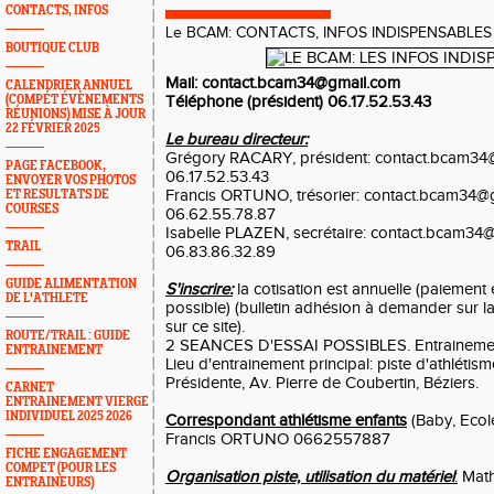
CONTACTS, INFOS
Le BCAM: CONTACTS, INFOS INDISPENSABLES
BOUTIQUE CLUB
Mail: contact.bcam34@gmail.com
CALENDRIER ANNUEL
(COMPÉT ÉVÈNEMENTS
Téléphone (président) 06.17.52.53.43
RÉUNIONS) MISE À JOUR
22 FÉVRIER 2025
Le bureau directeur:
Grégory RACARY, président: contact.bcam34
PAGE FACEBOOK,
06.17.52.53.43
ENVOYER VOS PHOTOS
Francis ORTUNO, trésorier: contact.bcam34@
ET RESULTATS DE
COURSES
06.62.55.78.87
Isabelle PLAZEN, secrétaire: contact.bcam34
TRAIL
06.83.86.32.89
GUIDE ALIMENTATION
S'inscrire:
la cotisation est annuelle (paiement
DE L'ATHLETE
possible) (bulletin adhésion à demander sur la
sur ce site).
ROUTE/TRAIL : GUIDE
2 SEANCES D'ESSAI POSSIBLES. Entrainemen
ENTRAINEMENT
Lieu d'entrainement principal: piste d'athlétis
Présidente, Av. Pierre de Coubertin, Béziers.
CARNET
ENTRAINEMENT VIERGE
INDIVIDUEL 2025 2026
Correspondant athlétisme enfants
(Baby, Ecole
Francis ORTUNO 0662557887
FICHE ENGAGEMENT
COMPET (POUR LES
Organisation piste, utilisation du matériel
:
Mat
ENTRAINEURS)